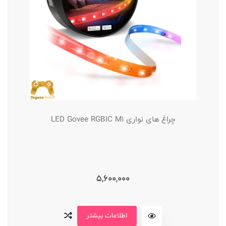
چراغ های نواری LED Govee RGBIC M1
5,600,000
اطلاعات بیشتر