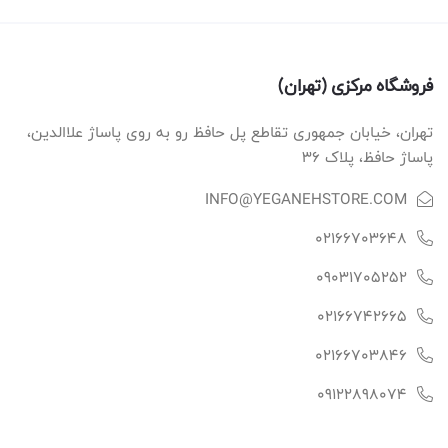
فروشگاه مرکزی (تهران)
تهران، خیابان جمهوری تقاطع پل حافظ رو به روی پاساژ علاالدین،
پاساژ حافظ، پلاک ۳۶
INFO@YEGANEHSTORE.COM
02166703648
09031705252
02166742665
02166703846
09122898074