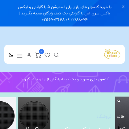
با خرید کنسول های بازی پلی استیشن 5 با گارانتی و ایکس
باکس سری اس با گارانتی یک کیف رایگان هدیه بگیرید |
09122898074 02166703648
0
کنسول بازی بخرید و یک کیفه رایگان از ما هدیه بگیرید
خانه
فروشگاه