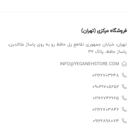
فروشگاه مرکزی (تهران)
تهران، خیابان جمهوری تقاطع پل حافظ رو به روی پاساژ علاالدین،
پاساژ حافظ، پلاک ۳۶
INFO@YEGANEHSTORE.COM
02166703648
09031705252
02166742665
02166703846
09122898074