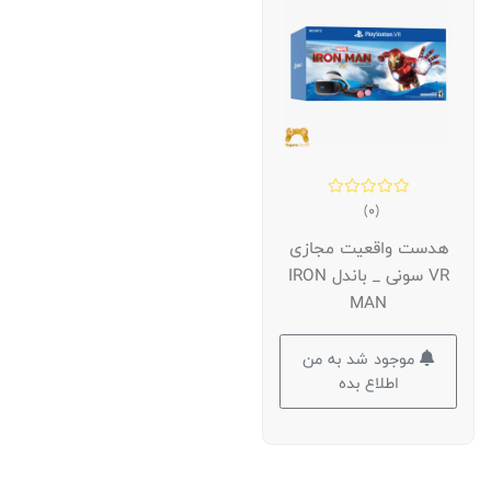
(0)
هدست واقعیت مجازی
VR سونی _ باندل IRON
MAN
موجود شد به من
اطلاع بده