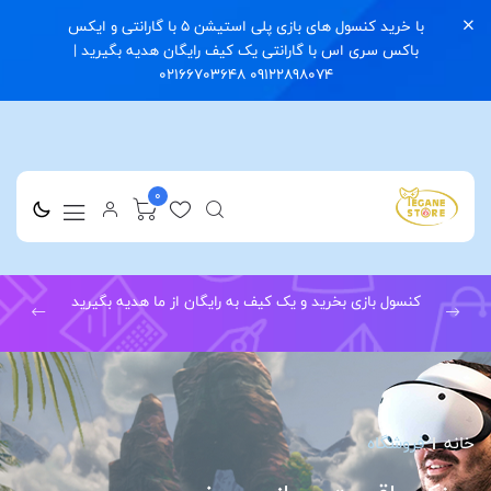
با خرید کنسول های بازی پلی استیشن 5 با گارانتی و ایکس
باکس سری اس با گارانتی یک کیف رایگان هدیه بگیرید |
09122898074 02166703648
0
کنسول بازی بخرید و یک کیف به رایگان از ما هدیه بگیرید
خانه
فروشگاه