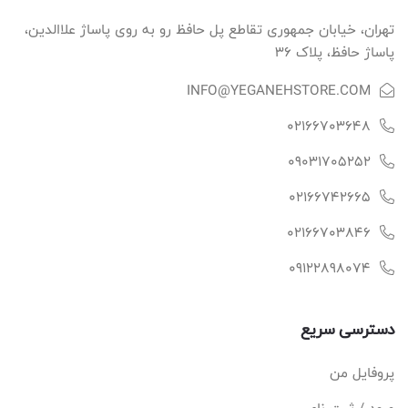
تهران، خیابان جمهوری تقاطع پل حافظ رو به روی پاساژ علاالدین،
پاساژ حافظ، پلاک ۳۶
INFO@YEGANEHSTORE.COM
02166703648
09031705252
02166742665
02166703846
09122898074
دسترسی سریع
پروفایل من