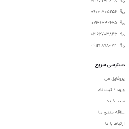
02166703648
09031705252
02166742665
02166703846
09122898074
دسترسی سریع
پروفایل من
ورود / ثبت نام
سبد خرید
علاقه مندی ها
ارتباط با ما