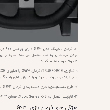
اما فرمان لاجیتک مدل
دلخواه خود تنظیم کنید.
از جزئیات و نیروهای خودرو را در بازی‌های رانندگی
2- طرح دسته‌بندی: طرح دسته‌بندی فرمان G923 نسبت به G920 تغییر کرده است. در فرمان G923، دسته‌بند بزرگتر و قابل تنظیم است.
3- قابلیت اتصال به Xbox Series X/S: فرمان G923 قابل اتصال به Xbox Series X/S است، در حالی که فرمان G920 قابل اتصال به این کنسول نبود.
ویژگی های فرمان بازی
G923