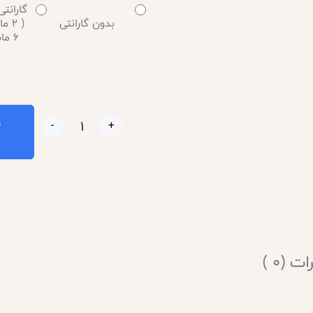
گارانتی
بدون گارانتی
( 2
6 ماه گارانتی )
ب
-
+
ت (0 )