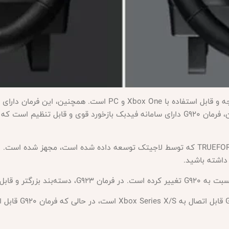
G920 دارای چرخش 900 درجه و قابل استفاده با Xbox One 
بودن حرکات رو به شما منتقل می کند. علاوه بر این، فرمان G920 دارای سامانه فیدبک بازخو
1- فناوری TRUEFORCE: فرمان G923 با فناوری TRUEFORCE که توسط لاجیتک توسعه داده شد
 داشته باشید.