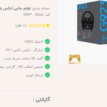
دسته بندی:
لوازم جانبی ایکس با
کد:
G923 - Xbox
(
0
نظر)
لاجیتک G923
سازگار : ایکس باکس / PC
آکبند ,48 ساعت شرط تست
تضمین اصالت کالا , گارانتی معت
ارسال فوری
گارانتی :