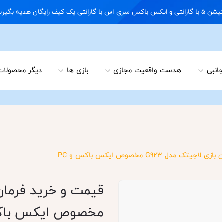
09122898 02166703648
جانبی
هدست واقعیت مجازی
بازی ها
دیگر محصولات
 مدل G923 مخصوص ایکس باکس و PC
مخصوص ایکس باکس