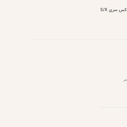
کس سری S/X
بر