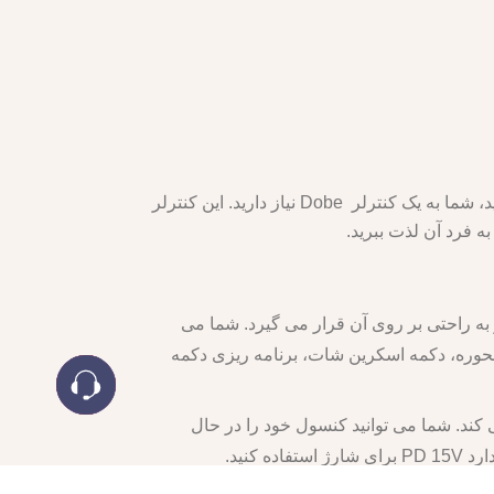
اگر شما یک بازیکن حرفه ای هستید و دوست دارید بازی های Nintendo Switch OLED را با راحتی و کنترل بالا تجربه کنید، شما به یک کنترلر Dobe نیاز دارید. این کنترلر
ه فرد آن لذت ببرید.
عاد کنسول Nintendo Switch OLED همخوانی دارد و به راحتی بر روی آن قرار می گیرد. شما می
حوره، دکمه اسکرین شات، برنامه ریزی دکمه
رلر سیلیکونی با رابط Type-C طراحی شده است و پشتیبانی از پروتکل PD 15V می کند. شما می توانید کنسول خود را در حال