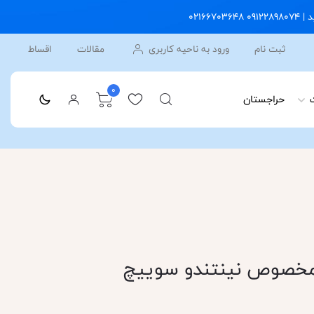
ثبت نام
ورود به ناحیه کاربری
مقالات
اقساط
0
حراجستان
ید کنترلر Dobe مخصوص نینتندو سوییچ