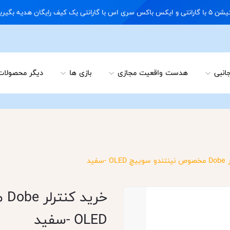
09122898 02166703648
جانبی
هدست واقعیت مجازی
بازی ها
دیگر محصولات
 -سفید
خر
OLED -سفید