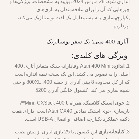
اندازی شود. 28 مارس 2024. بیایید به مشخصات، ویژگی‌ها و
چیزهایی که آن را برای علاقه‌مندان به بازی‌های
یکپارچهسازی با سیستمعامل یک لذت نوستالژیک می‌کند،
بپردازیم:
آتاری 400 مینی: یک سفر نوستالژیک
ویژگی های کلیدی:
1.
اندازه:
Atari 400 Mini وفادارانه سبک متمایز آتاری 400
اصلی را به تصویر می کشد. این یک نسخه نیمه اندازه است
که از کل محدوده 8 بیتی آتاری از جمله 400، 800XL و حتی
شبیه سازی می کند. کنسول خانگی آتاری 5200
2.
جوی استیک کلاسیک
: همراه با 400 Mini، CXStick**،
بازسازی جوی استیک نمادین Atari CX40 است. دارای هفت
دکمه عملکرد یکپارچه اضافی و اتصال USB-A است.
3.
کتابخانه بازی
این کنسول با 25 بازی آتاری از پیش نصب