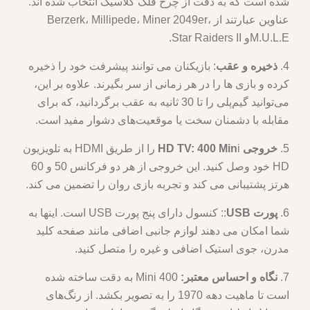
شده است که به دقت از چرخ فلک کلاسیک انتخاب شده اند.
عناوین عبارتند از Berzerk، Millipede، Miner 2049er،
M.U.L.Eو Star Raiders II.
4.
ذخیره و عقب
: بازیکنان می توانند پیشرفت خود را ذخیره
کرده و بازی ها را در هر زمانی از سر بگیرند. علاوه بر این،
می‌توانید گیم‌پلی را تا 30 ثانیه به عقب برگردانید، که برای
مقابله با دشمنان سخت یا موقعیت‌های دشوار مفید است.
5.
خروجی HD TV: 400 Min
i را از طریق HDMI به تلویزیون
HD خود وصل کنید. این خروجی از هر دو فرکانس 50 و 60
هرتز پشتیبانی می کند و تجربه بازی روان را تضمین می کند.
6.
پورت USB
:: کنسول دارای پنج پورت USB است. اینها به
شما امکان می دهند لوازم جانبی اضافی مانند صفحه کلید
مدرن، جوی استیک اضافی و غیره را متصل کنید.
7.
نگاه و احساس معتبر:
400 Mini به دقت ساخته شده
است تا ماهیت دهه 1970 را به تصویر بکشد. از رنگ‌های