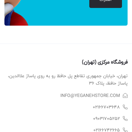
فروشگاه مرکزی (تهران)
تهران، خیابان جمهوری تقاطع پل حافظ رو به روی پاساژ علاالدین،
پاساژ حافظ، پلاک ۳۶
INFO@YEGANEHSTORE.COM
02166703648
09031705252
02166742665