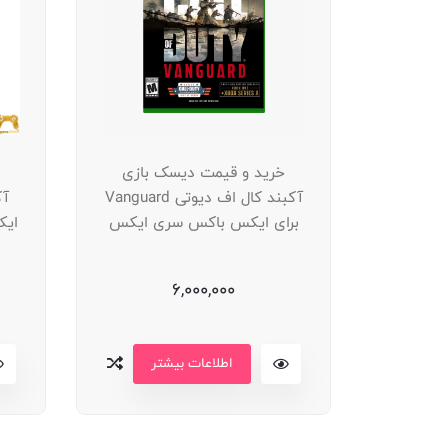
 بازی
خرید و قیمت دیسک بازی
آکبند شبیه ساز پرواز ( Flight
آکبند کال اف دیوتی Vanguard
ی ایکس باکس
برای ایکس باکس سری ایکس
ایک
6,000,000
اطلاعات بیشتر
ر