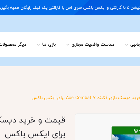
09122898 02166703648
جانبی
هدست واقعیت مجازی
بازی ها
دیگر محصولات
 بازی آکبند Ace Combat 7 برای ایکس باکس
برای ایکس باکس