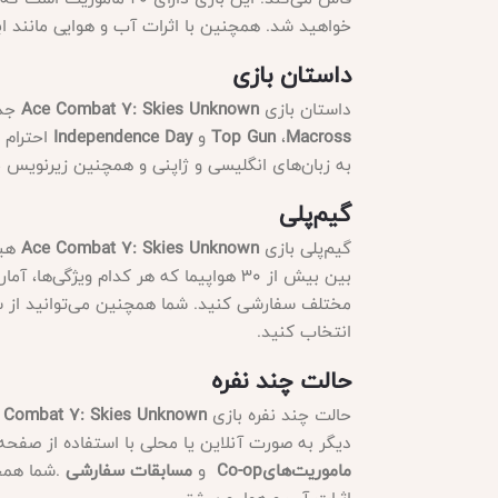
خواهید شد. همچنین با اثرات آب و هوایی مانند ابر
داستان بازی
داستان بازی
Ace Combat 7: Skies Unknown
جذا
Macross
،
Top Gun
و
Independence Day
احترام م
به زبان‌های انگلیسی و ژاپنی و همچنین زیرنویس ب
گیم‌پلی
گیم‌پلی بازی
Ace Combat 7: Skies Unknown
هیج
بین بیش از 30 هواپیما که هر کدام ویژ
مختلف سفارشی کنید. شما همچنین می‌توانید از 
انتخاب کنید
.
حالت چند نفره
حالت چند نفره بازی
 Combat 7: Skies Unknown
دیگر به صورت آنلاین یا محلی با استفاده از صفح
ماموریت‌های
Co-op
و
مسابقات سفارشی
.
شما همچ